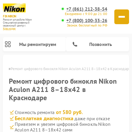
+7 (861) 212-38-54
Ежедневно с 9:00 до 21:00
FIX-NIKON
+7 (800) 100-33-26
Ремонт устройств Nikon
Специализированный
Звонок бесплатный по РФ
cервисный центр г.
Краснодар
Мы ремонтируем
Позвонить
одаре
Ремонт цифрового бинокля Nikon Aculon A211 8–18x42 в Краснодаре
Ремонт цифрового бинокля Nikon
Aculon A211 8–18x42 в
Краснодаре
от 580 руб.
Стоимость ремонта
Бесплатная диагностика
даже при отказе
Привезем и увезем цифровой бинокль Nikon
Ремонт цифровых монокуляров Nikon
Ремонт оптических прицелов Nikon
Ремонт оптических нивелиров Nikon
Aculon A211 8–18x42 сами