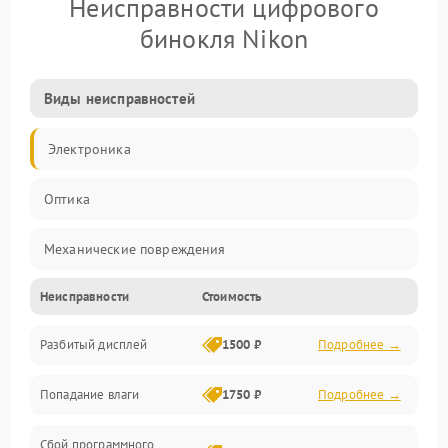
Неисправности цифрового
бинокля Nikon
Виды неисправностей
Электроника
Оптика
Механические повреждения
Неисправности
Стоимость
Видео
Разбитый дисплей
1500 ₽
Подробнее →
Механика
Попадание влаги
1750 ₽
Подробнее →
Управление
Сбой программного