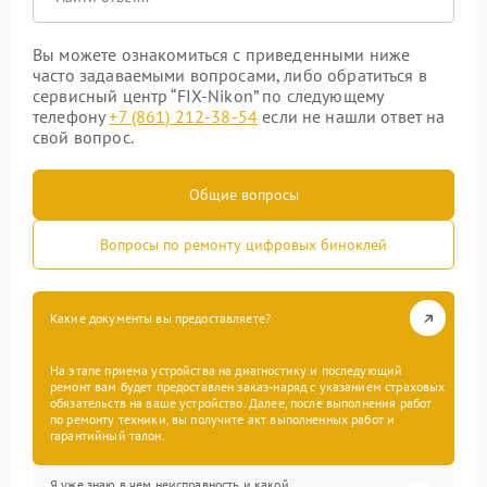
Вы можете ознакомиться с приведенными ниже
часто задаваемыми вопросами, либо обратиться в
сервисный центр “FIX-Nikon” по следующему
телефону
+7 (861) 212-38-54
если не нашли ответ на
свой вопрос.
Общие вопросы
Вопросы по ремонту цифровых биноклей
Какие документы вы предоставляете?
На этапе приема устройства на диагностику и последующий
ремонт вам будет предоставлен заказ-наряд с указанием страховых
обязательств на ваше устройство. Далее, после выполнения работ
по ремонту техники, вы получите акт выполненных работ и
гарантийный талон.
Я уже знаю в чем неисправность и какой