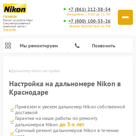
+7 (861) 212-38-54
Ежедневно с 9:00 до 21:00
FIX-NIKON
+7 (800) 100-33-26
Ремонт устройств Nikon
Специализированный
Звонок бесплатный по РФ
cервисный центр г.
Краснодар
Мы ремонтируем
Позвонить
одаре
Дальномер Nikon настройка
Настройка на дальномере Nikon в
Краснодаре
Привезем и увезем дальномер Nikon собственной
доставкой
Гарантия на наши работы по ремонту
до 3-х лет
дальномеров Nikon
Ремонт цифровых биноклей Nikon
Ремонт цифровых монокуляров Nikon
Ремонт оптических прицелов Nikon
Ремонт оптических нивелиров Nikon
Срочный ремонт дальномеров Nikon в течении