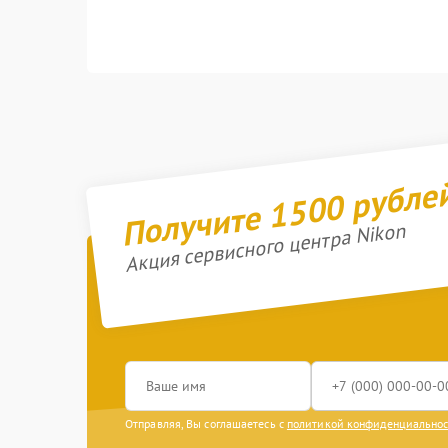
Получите 1500 рубле
Акция сервисного центра Nikon
Отправляя, Вы соглашаетесь с
политикой конфиденциально