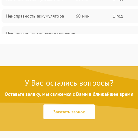
Неисправность аккумулятора
60 мин
1 год
Неисправность системы измерения
60 мин
1 год
расстояния
Повреждение проводов
60 мин
1 год
Неисправность системы защиты от
60 мин
1 год
перегрузок
У Вас остались вопросы?
Оставьте заявку, мы свяжемся с Вами в ближайшее время
Поломка системы автоматического
60 мин
1 год
отключения
Заказать звонок
Неисправность системы защиты от
60 мин
1 год
короткого замыкания