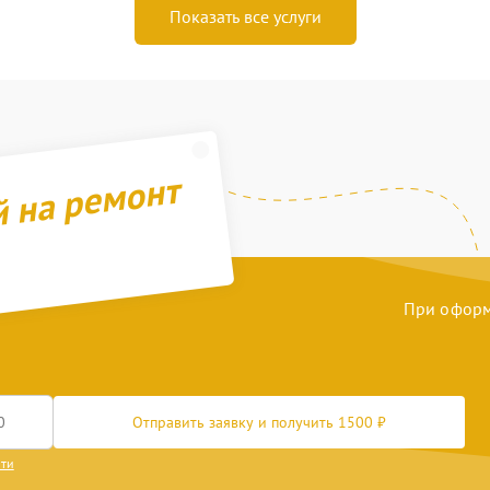
Показать все услуги
й на ремонт
При оформл
Отправить заявку и получить 1500 ₽
сти