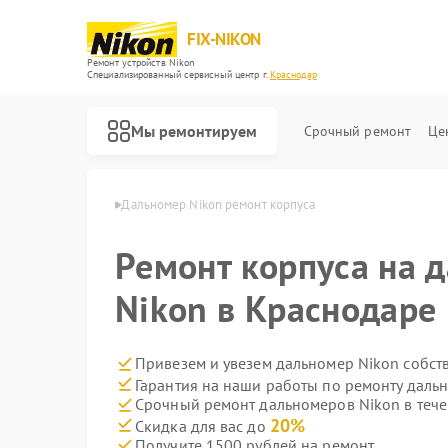
FIX-NIKON
Ремонт устройств Nikon
Специализированный cервисный центр г.
Краснодар
Мы ремонтируем
Срочный ремонт
Це
Nikon в Краснодаре
Дальномер Nikon ремонт корпуса
Ремонт корпуса на 
Nikon в Краснодаре
Привезем и увезем дальномер Nikon собст
Гарантия на наши работы по ремонту даль
Срочный ремонт дальномеров Nikon в тече
20%
Скидка для вас до
Получите 1500 рублей на ремонт
Ремонт оптических прицелов Nikon
Ремонт цифровых биноклей Nikon
Ремонт оптических нивелиров Nikon
Ремонт цифровых монокуляров Nikon