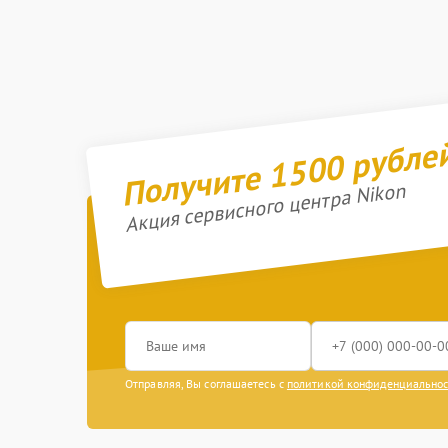
Получите 1500 рубле
Акция сервисного центра Nikon
Отправляя, Вы соглашаетесь с
политикой конфиденциально