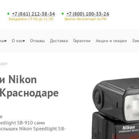
+7 (861) 212-38-54
+7 (800) 100-33-26
Ежедневно с 9:00 до 21:00
Звонок бесплатный по РФ
ны
О нас
Отзывы
Доставка
Гарантии
Акции и скидки
Зая
даре
и Nikon
 Краснодаре
е
edlight SB-910 сами
вспышек Nikon Speedlight SB-