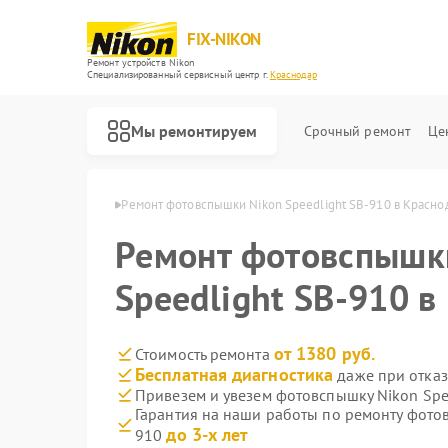
FIX-NIKON
Ремонт устройств Nikon
Специализированный cервисный центр г.
Краснодар
Мы ремонтируем
Срочный ремонт
Це
Nikon в Краснодаре
Ремонт фотовспышки Nikon Speedlight SB-910 в Красно
Ремонт фотовспышк
Speedlight SB-910 в
от 1380 руб.
Стоимость ремонта
Бесплатная диагностика
даже при отказ
Привезем и увезем фотовспышку Nikon Spe
Гарантия на наши работы по ремонту фото
до 3-х лет
910
Ремонт оптических прицелов Nikon
Ремонт цифровых биноклей Nikon
Ремонт оптических нивелиров Nikon
Ремонт цифровых монокуляров Nikon