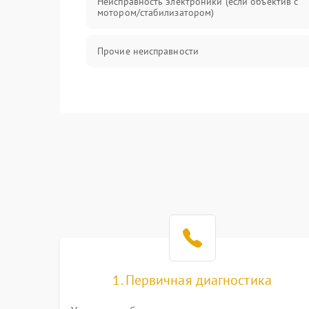
Неисправность электроники (если объектив с
мотором/стабилизатором)
Прочие неисправности
1. Первичная диагностика