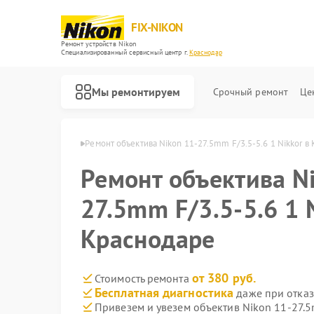
FIX-NIKON
Ремонт устройств Nikon
Специализированный cервисный центр г.
Краснодар
Мы ремонтируем
Срочный ремонт
Це
 Nikon в Краснодаре
Ремонт объектива Nikon 11-27.5mm F/3.5-5.6 1 Nikkor в
Ремонт объектива N
27.5mm F/3.5-5.6 1 
Краснодаре
от 380 руб.
Стоимость ремонта
Бесплатная диагностика
даже при отказ
Привезем и увезем объектив Nikon 11-27.5m
Ремонт оптических прицелов Nikon
Ремонт цифровых биноклей Nikon
Ремонт оптических нивелиров Nikon
Ремонт цифровых монокуляров Nikon