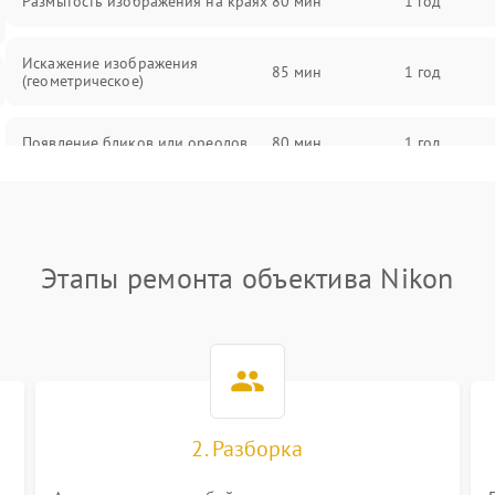
Размытость изображения на краях
80 мин
1 год
Искажение изображения
85 мин
1 год
(геометрическое)
Появление бликов или ореолов
80 мин
1 год
Проблемы с резкостью при всех
85 мин
1 год
фокусных расстояниях
Этапы ремонта объектива Nikon
2. Разборка