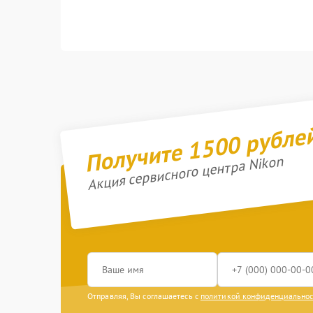
Получите 1500 рубле
Акция сервисного центра Nikon
Отправляя, Вы соглашаетесь с
политикой конфиденциально