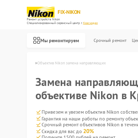
FIX-NIKON
Ремонт устройств Nikon
Специализированный cервисный центр г.
Краснодар
Мы ремонтируем
Срочный ремонт
Це
 Nikon в Краснодаре
Объектив Nikon замена направляющих
Замена направляющ
объективе Nikon в 
Привезем и увезем объектив Nikon собств
Гарантия на наши работы по ремонту объе
Срочный ремонт объективов Nikon в течен
20%
Скидка для вас до
Получите 1500 рублей на ремонт
Ремонт оптических прицелов Nikon
Ремонт цифровых биноклей Nikon
Ремонт оптических нивелиров Nikon
Ремонт цифровых монокуляров Nikon