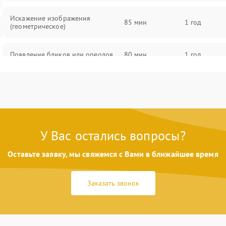
Искажение изображения
85 мин
1 год
(геометрическое)
Появление бликов или ореолов
80 мин
1 год
Проблемы с резкостью при всех
85 мин
1 год
фокусных расстояниях
У Вас остались вопросы?
Оставьте заявку, мы свяжемся с Вами в ближайшее время
Заказать звонок