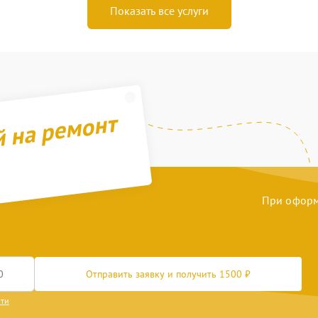
Показать все услуги
й на ремонт
При оформл
Отправить заявку и получить 1500 ₽
сти