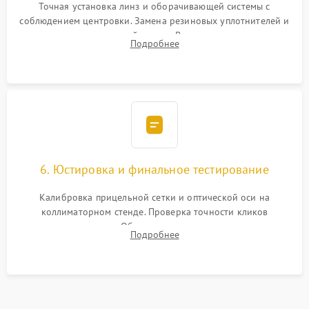
Точная установка линз и оборачивающей системы с
соблюдением центровки. Замена резиновых уплотнителей и
нанесение влагозащитной смазки. Вакуумирование корпуса
Подробнее
и заполнение его осушенным азотом или аргоном для
защиты линз от внутреннего запотевания.
6. Юстировка и финальное тестирование
Калибровка прицельной сетки и оптической оси на
коллиматорном стенде. Проверка точности кликов
механизма поправок. Обязательное испытание прицела на
Подробнее
ударном стенде для проверки устойчивости к отдаче и
гарантии сохранения точки пристрелки.