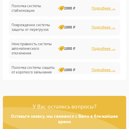
Неисправность подсветки и электроники
Поломка системы
2000 ₽
Подробнее →
стабилизации
Прочие неисправности
Повреждение системы
1000 ₽
Подробнее →
защиты от перегрузок
Электропитание
Неисправность системы
Механика
автоматического
1000 ₽
Подробнее →
отключения
Управление
Поломка системы защиты
1000 ₽
Подробнее →
от короткого замыкания
Корпус/Герметичность
Повреждение системы
Датчики
1000 ₽
Подробнее →
защиты от перегрева
У Вас остались вопросы?
Неисправность системы
защиты от
1000 ₽
Подробнее →
перенапряжения
Оставьте заявку, мы свяжемся с Вами в ближайшее
время