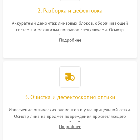
2. Разборка и дефектовка
Аккуратный демонтаж линзовых блоков, оборачивающей
системы и механизма поправок спецключами. Осмотр
внутренних резьбовых соединений, пружин и
Подробнее
уплотнительных колец. Поиск причин люфта, смещения
точки попадания или заклинивания подвижных частей.
3. Очистка и дефектоскопия оптики
Извлечение оптических элементов и узла прицельной сетки.
Осмотр линз на предмет повреждения просветляющего
покрытия или появления грибка. Бережная очистка стекол
Подробнее
спецрастворами. Проверка целостности гравированной
сетки и модуля ее подсветки.