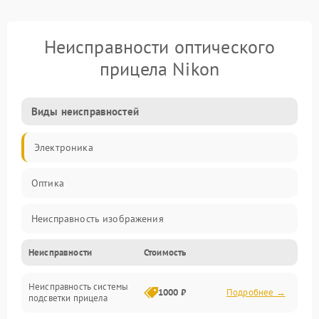
Неисправности оптического
прицела Nikon
Виды неисправностей
Электроника
Оптика
Неисправность изображения
Неисправности
Стоимость
Механические повреждения
Неисправность системы
Неисправность фокусировки и оптики
1000 ₽
Подробнее →
подсветки прицела