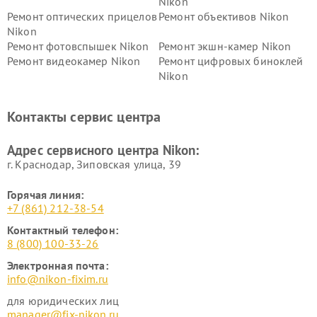
Nikon
Ремонт оптических прицелов
Ремонт объективов Nikon
Nikon
Ремонт фотовспышек Nikon
Ремонт экшн-камер Nikon
Ремонт видеокамер Nikon
Ремонт цифровых биноклей
Nikon
Ремонт дальномеров Nikon
Ремонт оптических
нивелиров Nikon
Контакты сервис центра
Ремонт цифровых монокуляров Nikon
Адрес сервисного центра Nikon:
г. Краснодар, Зиповская улица, 39
Горячая линия:
+7 (861) 212-38-54
Контактный телефон:
8 (800) 100-33-26
Электронная почта:
info@nikon-fixim.ru
для юридических лиц
manager@fix-nikon.ru