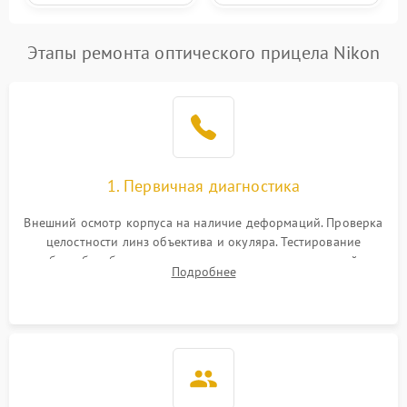
Этапы ремонта оптического прицела Nikon
1. Первичная диагностика
Внешний осмотр корпуса на наличие деформаций. Проверка
целостности линз объектива и окуляра. Тестирование
работы барабанчиков ввода поправок, кольца отстройки
Подробнее
параллакса и зума. Выявление сколов, внутренних
загрязнений и нарушений герметичности.