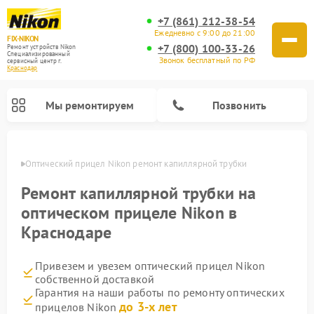
+7 (861) 212-38-54
Ежедневно с 9:00 до 21:00
FIX-NIKON
+7 (800) 100-33-26
Ремонт устройств Nikon
Специализированный
Звонок бесплатный по РФ
cервисный центр г.
Краснодар
Мы ремонтируем
Позвонить
одаре
Оптический прицел Nikon ремонт капиллярной трубки
Ремонт капиллярной трубки на
оптическом прицеле Nikon в
Краснодаре
Привезем и увезем оптический прицел Nikon
собственной доставкой
Гарантия на наши работы по ремонту оптических
Ремонт цифровых монокуляров Nikon
Ремонт цифровых биноклей Nikon
Ремонт оптических нивелиров Nikon
до 3-х лет
прицелов Nikon