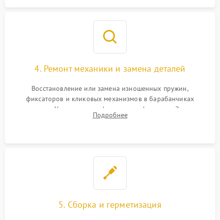
4. Ремонт механики и замена деталей
Восстановление или замена изношенных пружин,
фиксаторов и кликовых механизмов в барабанчиках
поправок. Устранение люфтов в трансфокаторе. Замена
Подробнее
поврежденных линз, разбитой сетки или восстановление
контактов в цепи подсветки прицельной марки.
5. Сборка и герметизация